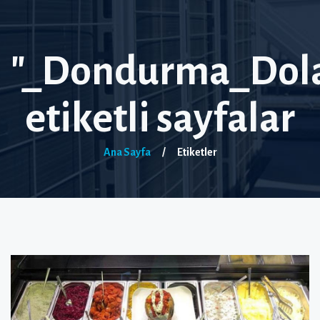
"_Dondurma_Dola
etiketli sayfalar
Ana Sayfa
/
Etiketler