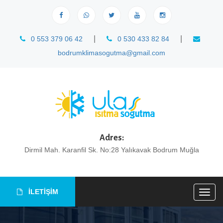
|
|
0 553 379 06 42
0 530 433 82 84
bodrumklimasogutma@gmail.com
Adres:
Dirmil Mah. Karanfil Sk. No:28 Yalıkavak Bodrum Muğla
İLETİŞİM
Togg
navig