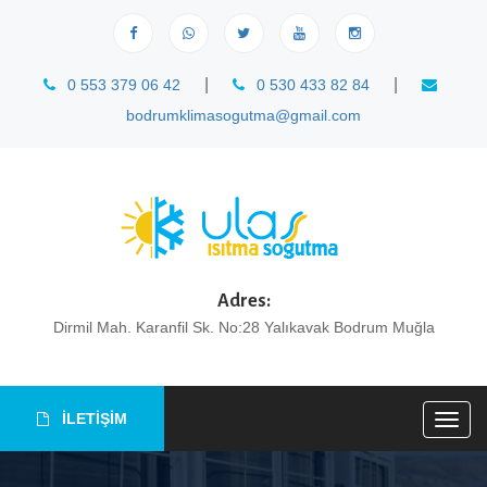
|
|
0 553 379 06 42
0 530 433 82 84
bodrumklimasogutma@gmail.com
Adres:
Dirmil Mah. Karanfil Sk. No:28 Yalıkavak Bodrum Muğla
İLETİŞİM
Togg
navig