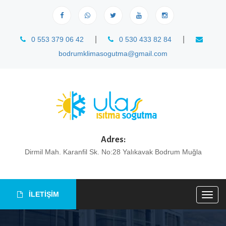
|
|
0 553 379 06 42
0 530 433 82 84
bodrumklimasogutma@gmail.com
Adres:
Dirmil Mah. Karanfil Sk. No:28 Yalıkavak Bodrum Muğla
İLETİŞİM
Togg
navig