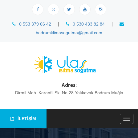
|
|
0 553 379 06 42
0 530 433 82 84
bodrumklimasogutma@gmail.com
Adres:
Dirmil Mah. Karanfil Sk. No:28 Yalıkavak Bodrum Muğla
İLETİŞİM
Togg
navig