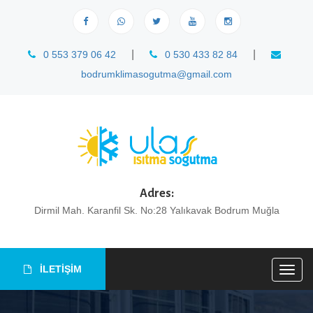
|
|
0 553 379 06 42
0 530 433 82 84
bodrumklimasogutma@gmail.com
Adres:
Dirmil Mah. Karanfil Sk. No:28 Yalıkavak Bodrum Muğla
İLETİŞİM
Togg
navig