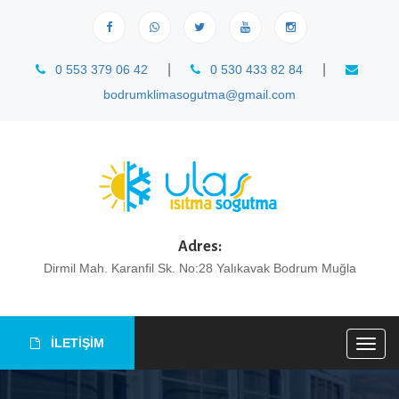
|
|
0 553 379 06 42
0 530 433 82 84
bodrumklimasogutma@gmail.com
Adres:
Dirmil Mah. Karanfil Sk. No:28 Yalıkavak Bodrum Muğla
İLETİŞİM
Togg
navig