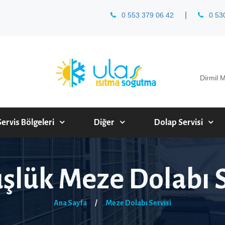
|
0 553 379 06 42
0 530
Dirmil 
Servis Bölgeleri
Diğer
Dolap Servisi
lük Meze Dolabı S
Ana Sayfa
/
Meze Dolabı Servisi