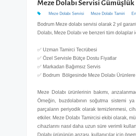
Meze Dolabı Servisi Gümüşlük
Meze Dolabı Servisi
Meze Dolabı Tamiri
En
Bodrum Meze dolabı servisi olarak 2 yıl garan
Dolabı, Meze Dolabı ve benzeri tüm dolaplar iç
✅ Uzman Tamirci Tecrübesi
✅ Özel Servisle Bütçe Dostu Fiyatlar
✅ Markadan Bağımsız Servis
✅ Bodrum Bölgesinde Meze Dolabı Ürünlere Ş
Meze Dolabı ürünlerinin bakımı, arızalanm
Örneğin, buzdolabının soğutma sistemi ya
parçaların periyodik olarak temizlenmesi, c
etkiler. Meze Dolabı Tamircisi ekibi olarak, 
cihazlarını nasıl daha uzun süre verimli kull
Dolabı ürününün arızası, kullanıcılar için öne