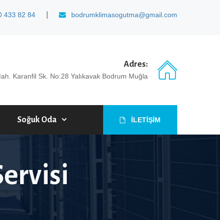
|
 433 82 84
bodrumklimasogutma@gmail.com
Adres:
Mah. Karanfil Sk. No:28 Yalıkavak Bodrum Muğla
Soğuk Oda
İLETİŞİM
ervisi