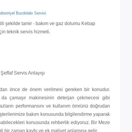
düstriyel Buzdolabı Servisi
tili şekilde tamir - bakım ve gaz dolumu Kebap
in teknik servis hizmeti.
effaf Servis Anlayışı
adan önce de önem verilmesi gereken bir konudur.
 da çamaşır makinesinin deterjan çekmecesi gibi
ihazların performansını ve kullanım ömrünü doğrudan
müşterilerimize bakım konusunda bilgilendirme yaparak
anabilecekleri konusunda rehberlik ediyoruz. Bir Meze
mli bir zaman kaybı ve ek maliyet anlamına gelir.